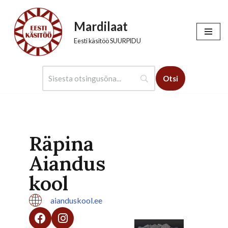
Mardilaat
Skip
to
Eesti käsitöö SUURPIDU
content
Räpina
Aiandus
kool
aianduskool.ee